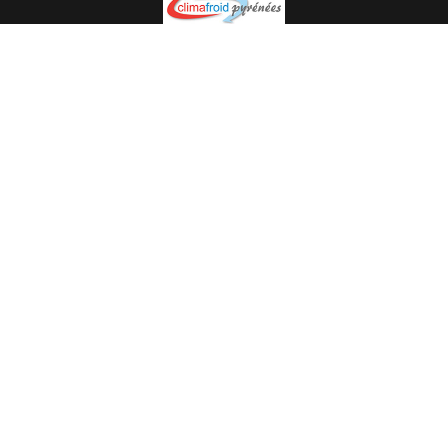
Spécialiste en installation pour du matériel professionnel.
Veuillez prendre contact avec nous pour plus
d’informations.
05.62.35.78.96
© Climat Froid Pyrénées -
Agence de communication Pyréweb
-
Référencement
: web agency Pyréweb
2022