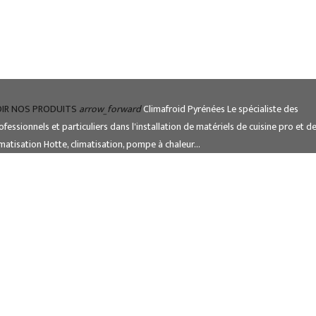
Accueil
L’entreprise
Climatisation
IR NOS PRODUITS
arrow_forward
Climafroid Pyrénées
Le spécialiste des
Froid et Cuisine Pro
ofessionnels et particuliers dans l'installation de matériels de cuisine pro et d
Matériels de cuisine professionnel
imatisation
Hotte, climatisation, pompe à chaleur...
Notre Boutique
Contact
Votre spécialiste
cuisine professionnelle