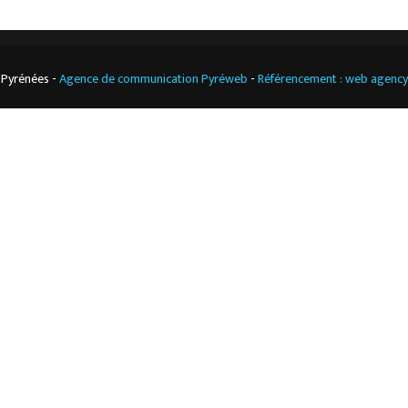
 Pyrénées -
Agence de communication Pyréweb
-
Référencement : web agenc