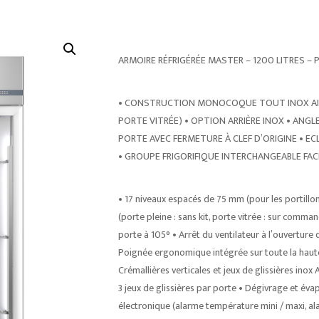
ARMOIRE RÉFRIGÉRÉE MASTER – 1200 LITRES – 
• CONSTRUCTION MONOCOQUE TOUT INOX AISI 
PORTE VITRÉE) • OPTION ARRIÈRE INOX • ANGL
PORTE AVEC FERMETURE À CLEF D’ORIGINE • E
• GROUPE FRIGORIFIQUE INTERCHANGEABLE FA
• 17 niveaux espacés de 75 mm (pour les portillons
(porte pleine : sans kit, porte vitrée : sur comm
porte à 105° • Arrêt du ventilateur à l’ouverture
Poignée ergonomique intégrée sur toute la haute
Crémallières verticales et jeux de glissières inox 
3 jeux de glissières par porte • Dégivrage et é
électronique (alarme température mini / maxi, al