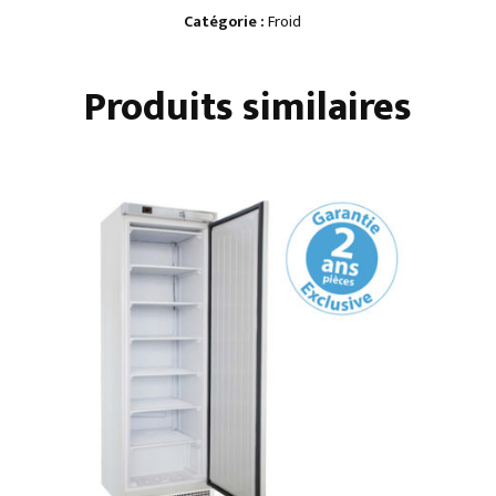
POSITIVE
Catégorie :
Froid
530
X
Produits similaires
530
VITRÉE