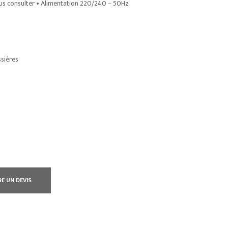
ous consulter • Alimentation 220/240 – 50Hz
ssières
RE UN DEVIS