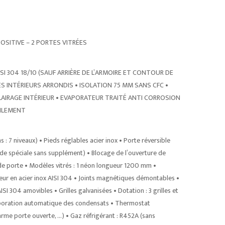
POSITIVE – 2 PORTES VITRÉES
304 18/10 (SAUF ARRIÈRE DE L’ARMOIRE ET CONTOUR DE
ES INTÉRIEURS ARRONDIS • ISOLATION 75 MM SANS CFC •
CLAIRAGE INTÉRIEUR • EVAPORATEUR TRAITÉ ANTI CORROSION
CILEMENT
 : 7 niveaux) • Pieds réglables acier inox • Porte réversible
ande spéciale sans supplément) • Blocage de l’ouverture de
 de porte • Modèles vitrés : 1 néon longueur 1200 mm •
ur en acier inox AISI 304 • Joints magnétiques démontables •
AISI 304 amovibles • Grilles galvanisées • Dotation : 3 grilles et
vaporation automatique des condensats • Thermostat
arme porte ouverte, …) • Gaz réfrigérant : R452A (sans