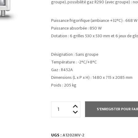
groupe), possibilité gaz R290 (avec groupe) : n
Puissance frigorifique (ambiance +32°C) : 668 W
Puissance absorbée : 850 W
Dotation : 6 grilles 530 x 530 mm et 6 jeux de gli
Désignation : Sans groupe
Température : -2°C/+8°C
Gaz : R452A
Dimensions (L x P x H) : 1480 x 715 x 2085 mm
Poids : 205 kg
quantité
S'ENREGISTER POUR FAI
de
ARMOIRE
1200
UGS :
A1202MV-2
L