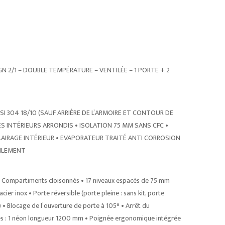
GN 2/1 – DOUBLE TEMPÉRATURE – VENTILÉE – 1 PORTE + 2
304 18/10 (SAUF ARRIÈRE DE L’ARMOIRE ET CONTOUR DE
ES INTÉRIEURS ARRONDIS • ISOLATION 75 MM SANS CFC •
CLAIRAGE INTÉRIEUR • EVAPORATEUR TRAITÉ ANTI CORROSION
CILEMENT
 • Compartiments cloisonnés • 17 niveaux espacés de 75 mm
acier inox • Porte réversible (porte pleine : sans kit, porte
• Blocage de l’ouverture de porte à 105° • Arrêt du
trés : 1 néon longueur 1200 mm • Poignée ergonomique intégrée