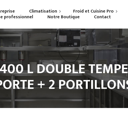
treprise
Climatisation
Froid et Cuisine Pro
ne professionnel
Notre Boutique
Contact
Particuliers
Frigoriste professionnel
Professionnels
Cuisiniste
400 L DOUBLE TEMPE
PORTE + 2 PORTILLON