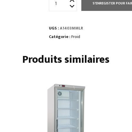
S'ENREGISTER POUR FAI
de
ARMOIRE
1400
UGS :
A1403MMLR
L
DOUBLE
Catégorie :
Froid
TEMPERATURE
-
Produits similaires
1
PORTE
+
2
PORTILLONS