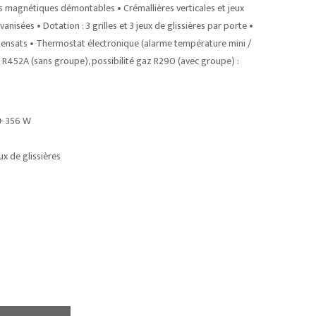
nts magnétiques démontables • Crémallières verticales et jeux
anisées • Dotation : 3 grilles et 3 jeux de glissières par porte •
nsats • Thermostat électronique (alarme température mini /
: R452A (sans groupe), possibilité gaz R290 (avec groupe) :
 + 356 W
ux de glissières