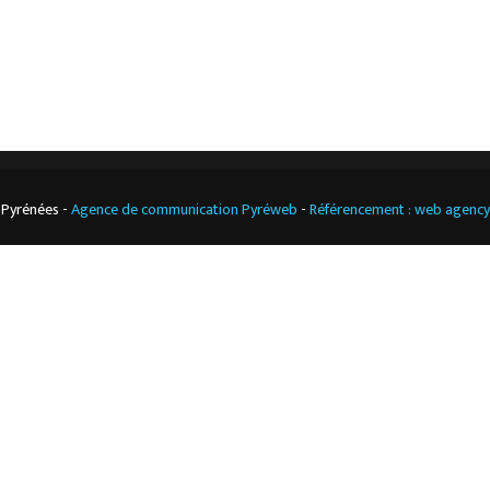
Cuisine
professionnelle
 Pyrénées -
Agence de communication Pyréweb
-
Référencement : web agenc