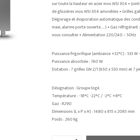
sur toute la hauteur en acier inox AISI 304 • Joi
de glissières inox AISI 304 amovibles • Grilles galv
Dégivrage et évaporation automatique des conde
maxi, alarme porte ouverte, …) • Gaz réfrigérant 
nous consulter • Alimentation 220/240 – 50Hz
Puissance frigorifique (ambiance +32°C) : 533 W
Puissance absorbée : 760 W
Dotation : 7 grilles GN 2/1 (650 x 530 mm) et 7 je
Désignation : Groupe logé
Température : -18°C -22°C / -2°C +8°C
Gaz : R290
Dimensions (L x P x H) : 1480 x 815 x 2085 mm
Poids : 260 kg
quantité