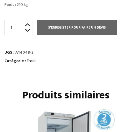
Poids : 210 kg
quantité
S'ENREGISTER POUR FAIRE UN DEVIS
de
ARMOIRE
1400
UGS :
A1404B-2
L
NEGATIVE
Catégorie :
Froid
GN
2/1-
4
Produits similaires
PORTILLONS