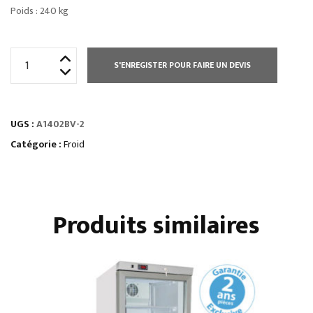
Poids : 240 kg
quantité
S'ENREGISTER POUR FAIRE UN DEVIS
de
ARMOIRE
1400
UGS :
A1402BV-2
L
NEGATIVE
Catégorie :
Froid
GN
2/1
VITRÉES
Produits similaires
2
PORTES