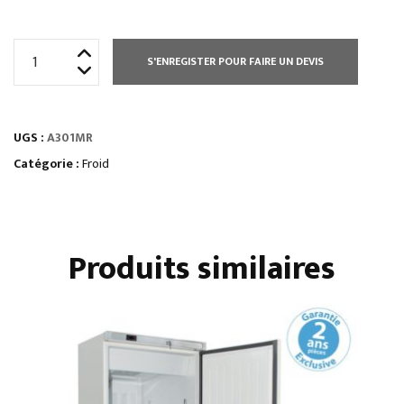
quantité
S'ENREGISTER POUR FAIRE UN DEVIS
de
ARMOIRE
350
UGS :
A301MR
L
POSITIVE
Catégorie :
Froid
GN1/1
Produits similaires