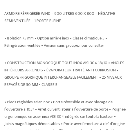
ARMOIRE RÉFRIGÉRÉE WIND – 900 LITRES 600 X 800 – NÉGATIVE
SEMI-VENTILÉE – 1 PORTE PLEINE
• Isolation 75 mm • Option arrière inox • Classe climatique 5 •
Réfrigération ventilée • Version sans groupe, nous consulter
• CONSTRUCTION MONOCOQUE TOUT INOX AISI 304 18/10 • ANGLES
INTÉRIEURS ARRONDIS • ÉVAPORATEUR TRAITÉ ANTI CORROSION •
GROUPE FRIGORIFIQUE INTERCHANGEABLE FACILEMENT • 25 NIVEAUX
ESPACÉS DE 50 MM • CLASSE B
• Pieds réglables acier inox • Porte réversible et avec blocage de
l’ouverture à 105° • Arrêt du ventilateur à l’ouverture de porte • Poignée
ergonomique en acier inox AISI 304 intégrée sur toute la hauteur •
Joints magnétiques démontables • Porte avec fermeture à clef d’origine