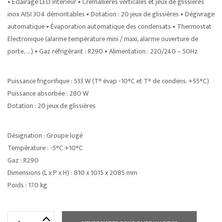
• Éclairage LED intérieur • Crémallières verticales et jeux de glissières
inox AISI 304 démontables • Dotation : 20 jeux de glissières • Dégivrage
automatique • Évaporation automatique des condensats • Thermostat
Electronique (alarme température mini / maxi, alarme ouverture de
porte, …) • Gaz réfrigérant : R290 • Alimentation : 220/240 – 50Hz
Puissance frigorifique : 533 W (T° évap -10°C et T° de condens. +55°C)
Puissance absorbée : 280 W
Dotation : 20 jeux de glissières
Désignation : Groupe logé
Température : -5°C +10°C
Gaz : R290
Dimensions (L x P x H) : 810 x 1015 x 2085 mm
Poids : 170 kg
quantité