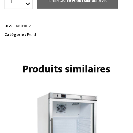
S'ENREGISTER POUR FAIRE UN DEVIS
de
ARMOIRE
650
UGS :
A801B-2
LITRES
PATISSIÈRE
Catégorie :
Froid
600
X
400
Produits similaires