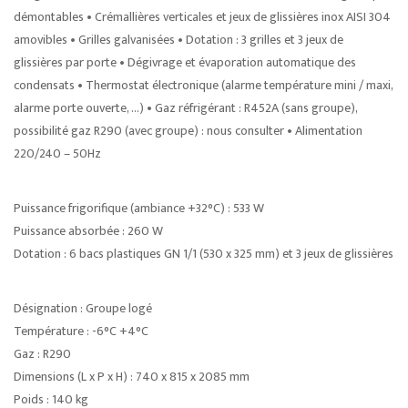
démontables • Crémallières verticales et jeux de glissières inox AISI 304
amovibles • Grilles galvanisées • Dotation : 3 grilles et 3 jeux de
glissières par porte • Dégivrage et évaporation automatique des
condensats • Thermostat électronique (alarme température mini / maxi,
alarme porte ouverte, …) • Gaz réfrigérant : R452A (sans groupe),
possibilité gaz R290 (avec groupe) : nous consulter • Alimentation
220/240 – 50Hz
Puissance frigorifique (ambiance +32°C) : 533 W
Puissance absorbée : 260 W
Dotation : 6 bacs plastiques GN 1/1 (530 x 325 mm) et 3 jeux de glissières
Désignation : Groupe logé
Température : -6°C +4°C
Gaz : R290
Dimensions (L x P x H) : 740 x 815 x 2085 mm
Poids : 140 kg