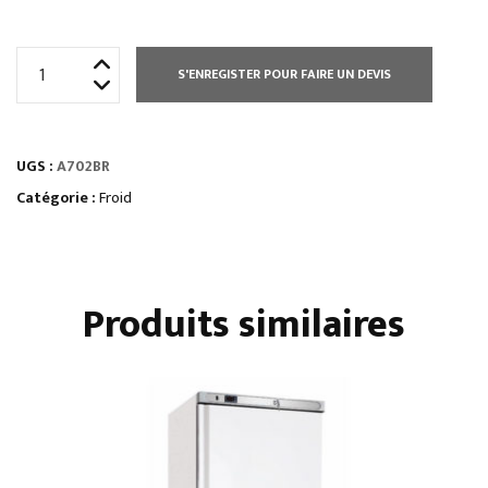
quantité
S'ENREGISTER POUR FAIRE UN DEVIS
de
ARMOIRE
700
UGS :
A702BR
L
NEGATIVE
Catégorie :
Froid
GN
2/1
-
Produits similaires
2
PORTILLONS