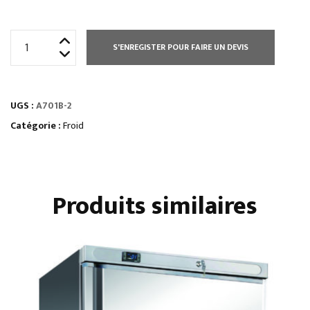
quantité
S'ENREGISTER POUR FAIRE UN DEVIS
de
ARMOIRE
700
UGS :
A701B-2
L
NEGATIVE
Catégorie :
Froid
GN
2/1
Produits similaires