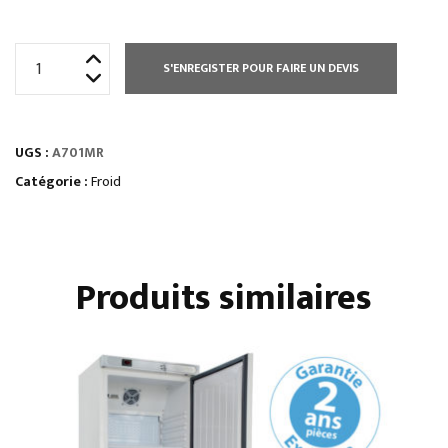
quantité
S'ENREGISTER POUR FAIRE UN DEVIS
de
ARMOIRE
700
UGS :
A701MR
L
POSITIVE
Catégorie :
Froid
GN
2/1
Produits similaires