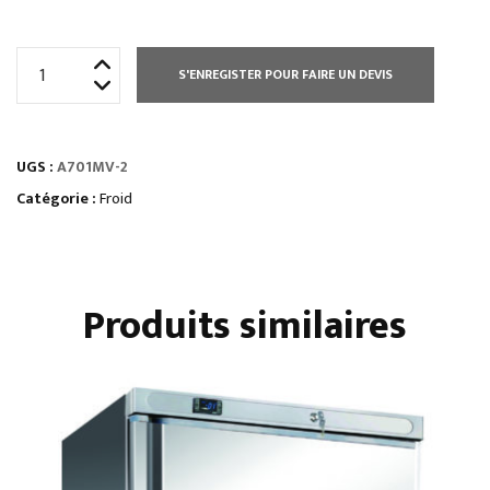
quantité
S'ENREGISTER POUR FAIRE UN DEVIS
de
ARMOIRE
700
UGS :
A701MV-2
L
POSITIVE
Catégorie :
Froid
GN
2/1
VITRÉE
Produits similaires