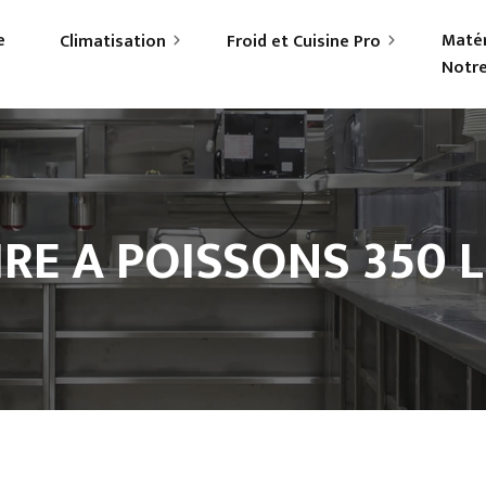
e
Matér
Climatisation
Froid et Cuisine Pro
Notre
rticuliers
Frigoriste professionnel
ofessionnels
Cuisiniste
RE A POISSONS 350 L 