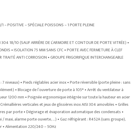
/1 – POSITIVE – SPÉCIALE POISSONS – 1 PORTE PLEINE
4 18/10 (SAUF ARRIÈRE DE L’ARMOIRE ET CONTOUR DE PORTE VITRÉE) •
ONDIS • ISOLATION 75 MM SANS CFC • PORTE AVEC FERMETURE À CLEF
UR TRAITÉ ANTI CORROSION • GROUPE FRIGORIFIQUE INTERCHANGEABLE
 7 niveaux) • Pieds réglables acier inox • Porte réversible (porte pleine : sans
plément) • Blocage de l’ouverture de porte à 105° • Arrêt du ventilateur à
ngueur 1200 mm • Poignée ergonomique intégrée sur toute la hauteur en acier
émallières verticales et jeux de glissières inox AISI 304 amovibles • Grilles
issières par porte • Dégivrage et évaporation automatique des condensats •
/ maxi, alarme porte ouverte, …) • Gaz réfrigérant : R452A (sans groupe),
ter • Alimentation 220/240 – 50Hz