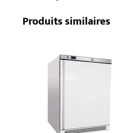
L
GN
Produits similaires
1/1