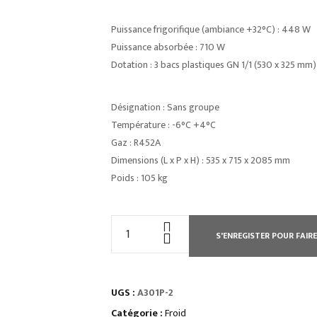
Puissance frigorifique (ambiance +32°C) : 448 W
Puissance absorbée : 710 W
Dotation : 3 bacs plastiques GN 1/1 (530 x 325 mm) 
Désignation : Sans groupe
Température : -6°C +4°C
Gaz : R452A
Dimensions (L x P x H) : 535 x 715 x 2085 mm
Poids : 105 kg
quantité
S'ENREGISTER POUR FAIRE
de
ARMOIRE
A
UGS :
A301P-2
POISSONS
350
Catégorie :
Froid