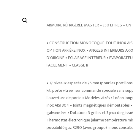
ARMOIRE RÉFRIGÉRÉE MASTER – 350 LITRES – GN 1
• CONSTRUCTION MONOCOQUE TOUT INOX AISI 30
OPTION ARRIÈRE INOX • ANGLES INTÉRIEURS ARR
D’ORIGINE • ECLAIRAGE INTÉRIEUR • EVAPORATE
FACILEMENT • CLASSE B
• 17 niveaux espacés de 75 mm (pour les portillons :
kit, porte vitrée : sur commande spéciale sans sup
l’ouverture de porte • Modèles vitrés : 1 néon lo
inox AISI 304 • Joints magnétiques démontables • Cr
galvanisées • Dotation : 3 grilles et 3 jeux de gl
Thermostat électronique (alarme température mini 
possibilité gaz R290 (avec groupe) : nous consul