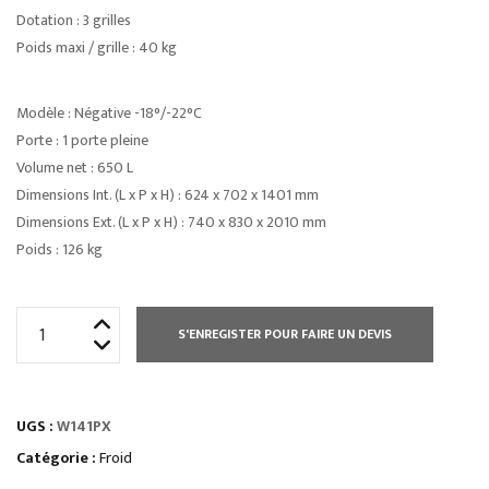
Dotation : 3 grilles
Poids maxi / grille : 40 kg
Modèle : Négative -18°/-22°C
Porte : 1 porte pleine
Volume net : 650 L
Dimensions Int. (L x P x H) : 624 x 702 x 1401 mm
Dimensions Ext. (L x P x H) : 740 x 830 x 2010 mm
Poids : 126 kg
quantité
S'ENREGISTER POUR FAIRE UN DEVIS
de
ARMOIRE
INOX
UGS :
W141PX
POSITIVE
GN
Catégorie :
Froid
2/1