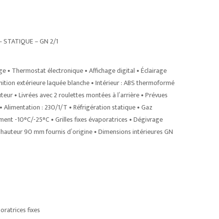
 STATIQUE – GN 2/1
age • Thermostat électronique • Affichage digital • Éclairage
Finition extérieure laquée blanche • Intérieur : ABS thermoformé
eur • Livrées avec 2 roulettes montées à l’arrière • Prévues
limentation : 230/1/T • Réfrigération statique • Gaz
nt -10°C/-25°C • Grilles fixes évaporatrices • Dégivrage
x hauteur 90 mm fournis d’origine • Dimensions intérieures GN
oratrices fixes