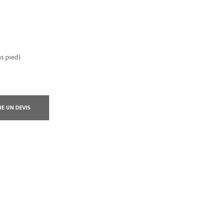
ns pied)
RE UN DEVIS