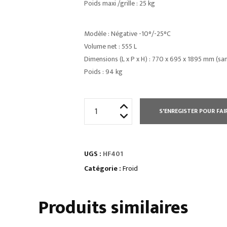
Poids maxi /grille : 25 kg
Modèle : Négative -10°/-25°C
Volume net : 555 L
Dimensions (L x P x H) : 770 x 695 x 1895 mm (sa
Poids : 94 kg
quantité
S'ENREGISTER POUR FAI
de
ARMOIRE
NÉGATIVE
UGS :
HF401
400
L
Catégorie :
Froid
BLANCHE
Produits similaires