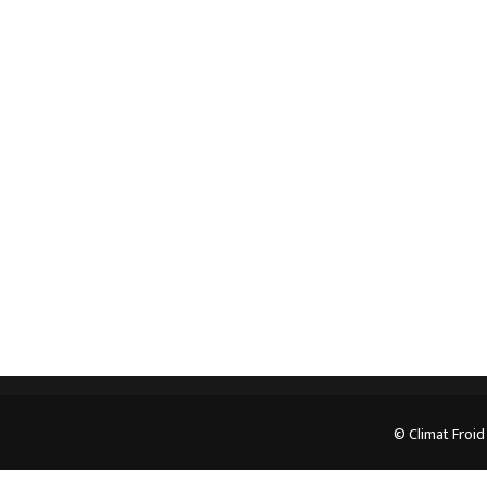
Spécialiste en installation pour du matériel
professionnel. Veuillez prendre contact avec nous
pour plus d’informations.
05.62.35.78.96
© Climat Froid