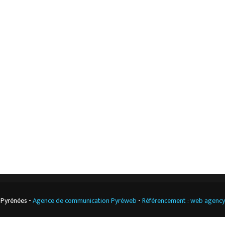
Accueil
Mentions légales
L’entreprise
Nos actualités
Notre boutique
Contact
Climatisation
professionnelle
CGV
Cuisine
professionnelle
 Pyrénées -
Agence de communication Pyréweb
-
Référencement : web agenc