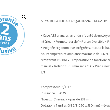
ARMOIRE EXTÉRIEUR LAQUÉ BLANC – NÉGATIVE –
• Cuve ABS à angles arrondis : facilité de nettoy
intérieur • Fermeture à clef • Porte réversible • 
• Poignée ergonomique intégrée sur toute la haut
pour température ambiante maximale de +32°C • A
réfrigérant R600A • Température de fonctionneme
manuel • Isolation : 60 mm sans CFC • Pieds ino
2/1
Compresseur : 1/3 HP
Puissance : 350 W
Niveaux : 7 niveaux – pas de 233 mm
Dotation : 7 grilles GN 2/1 (650 x 530 mm) – évap