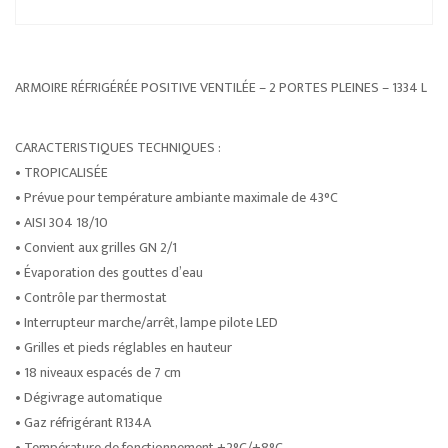
ARMOIRE RÉFRIGÉRÉE POSITIVE VENTILÉE – 2 PORTES PLEINES – 1334 L
CARACTERISTIQUES TECHNIQUES :
• TROPICALISÉE
• Prévue pour température ambiante maximale de 43°C
• AISI 304 18/10
• Convient aux grilles GN 2/1
• Évaporation des gouttes d’eau
• Contrôle par thermostat
• Interrupteur marche/arrêt, lampe pilote LED
• Grilles et pieds réglables en hauteur
• 18 niveaux espacés de 7 cm
• Dégivrage automatique
• Gaz réfrigérant R134A
• Température de fonctionnement +2°C/+8°C