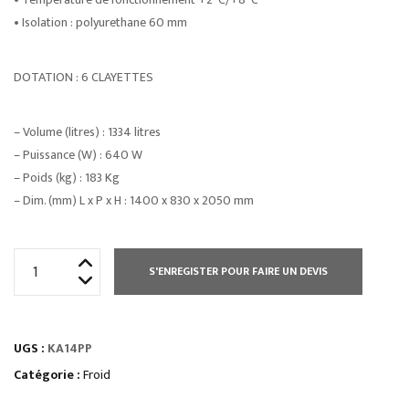
• Isolation : polyurethane 60 mm
DOTATION : 6 CLAYETTES
– Volume (litres) : 1334 litres
– Puissance (W) : 640 W
– Poids (kg) : 183 Kg
– Dim. (mm) L x P x H : 1400 x 830 x 2050 mm
quantité
S'ENREGISTER POUR FAIRE UN DEVIS
de
ARMOIRE
RÉFRIGÉRÉE
UGS :
KA14PP
POSITIVE
VENTILÉE
Catégorie :
Froid
-