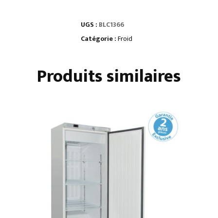
ARMOIRES
MURALES
UGS :
BLC1366
portes
battantes
Catégorie :
Froid
Produits similaires