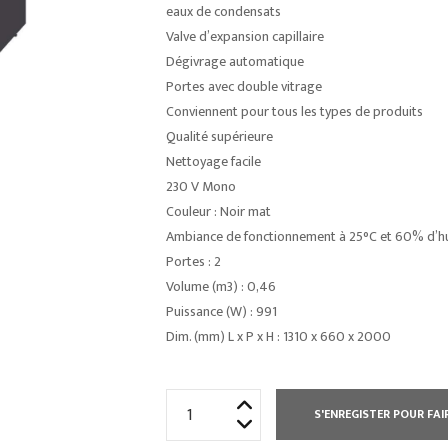
eaux de condensats
Valve d’expansion capillaire
Dégivrage automatique
Portes avec double vitrage
Conviennent pour tous les types de produits
Qualité supérieure
Nettoyage facile
230 V Mono
Couleur : Noir mat
Ambiance de fonctionnement à 25°C et 60% d’h
Portes : 2
Volume (m3) : 0,46
Puissance (W) : 991
Dim. (mm) L x P x H : 1310 x 660 x 2000
quantité
S'ENREGISTER POUR FAI
de