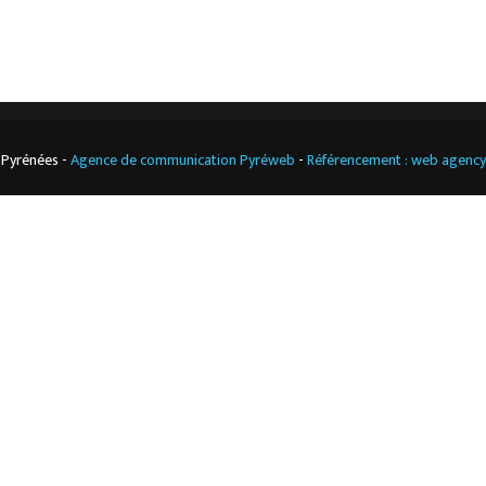
 Pyrénées -
Agence de communication Pyréweb
-
Référencement : web agenc