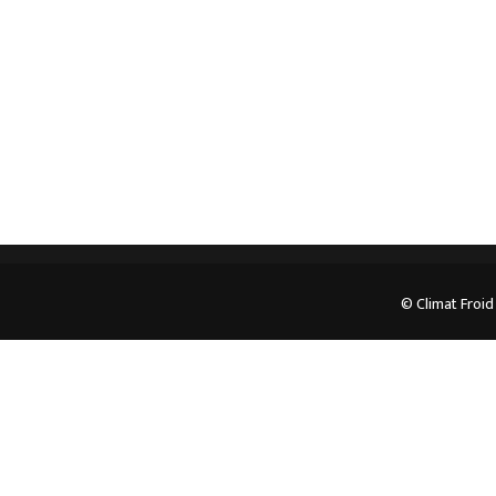
05.62.35.78.96
© Climat Froid