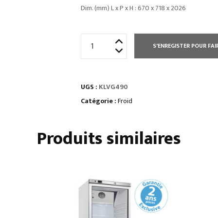
Dim. (mm) L x P x H : 670 x 718 x 2026
quantité
S'ENREGISTER POUR FAI
de
ARMOIRES
NÉGATIVES
UGS :
KLVG490
VENTILÉES
1
Catégorie :
Froid
porte
vitrée
Produits similaires