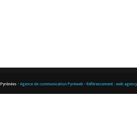
Notre boutique
Contact
Climatisation
professionnelle
CGV
Cuisine
professionnelle
 Pyrénées -
Agence de communication Pyréweb
-
Référencement : web agenc