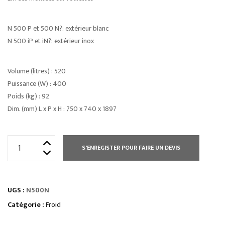
N 500 P et 500 N?: extérieur blanc
N 500 iP et iN?: extérieur inox
Volume (litres) : 520
Puissance (W) : 400
Poids (kg) : 92
Dim. (mm) L x P x H : 750 x 740 x 1897
quantité
S'ENREGISTER POUR FAIRE UN DEVIS
de
ARMOIRES
RÉFRIGÉRÉES
UGS :
N500N
PORTES
PLEINESnégatives
Catégorie :
Froid
statiques