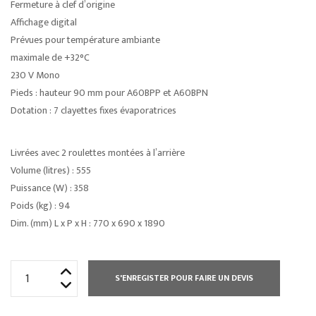
Fermeture à clef d’origine
Affichage digital
Prévues pour température ambiante
maximale de +32°C
230 V Mono
Pieds : hauteur 90 mm pour A60BPP et A60BPN
Dotation : 7 clayettes fixes évaporatrices
Livrées avec 2 roulettes montées à l’arrière
Volume (litres) : 555
Puissance (W) : 358
Poids (kg) : 94
Dim. (mm) L x P x H : 770 x 690 x 1890
quantité
S'ENREGISTER POUR FAIRE UN DEVIS
de
ARMOIRES