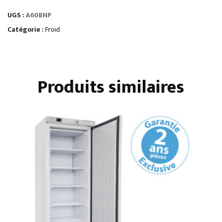
RÉFRIGÉRÉES
UGS :
A60BNP
PORTES
PLEINESnégatives
Catégorie :
Froid
statiques
•
laquées
Produits similaires