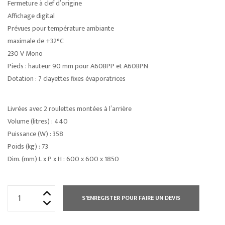
Fermeture à clef d’origine
Affichage digital
Prévues pour température ambiante
maximale de +32°C
230 V Mono
Pieds : hauteur 90 mm pour A60BPP et A60BPN
Dotation : 7 clayettes fixes évaporatrices
Livrées avec 2 roulettes montées à l’arrière
Volume (litres) : 440
Puissance (W) : 358
Poids (kg) : 73
Dim. (mm) L x P x H : 600 x 600 x 1850
quantité
S'ENREGISTER POUR FAIRE UN DEVIS
de
ARMOIRES