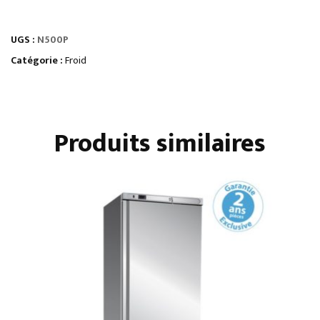
ARMOIRES
RÉFRIGÉRÉES
UGS :
N500P
PORTES
PLEINESpositives
Catégorie :
Froid
ventiléesinox
Produits similaires