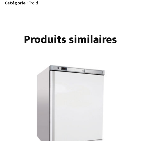
VITRÉESnégatives
Catégorie :
Froid
statiquesinox
Produits similaires