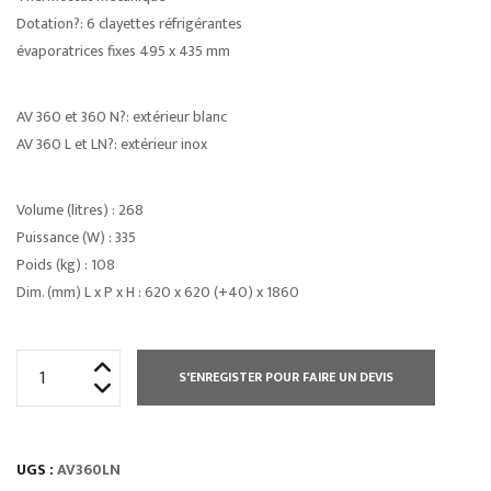
Dotation?: 6 clayettes réfrigérantes
évaporatrices fixes 495 x 435 mm
AV 360 et 360 N?: extérieur blanc
AV 360 L et LN?: extérieur inox
Volume (litres) : 268
Puissance (W) : 335
Poids (kg) : 108
Dim. (mm) L x P x H : 620 x 620 (+40) x 1860
quantité
S'ENREGISTER POUR FAIRE UN DEVIS
de
ARMOIRES
RÉFRIGÉRÉES
UGS :
AV360LN
PORTES