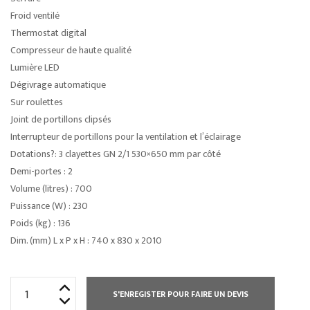
Froid ventilé
Thermostat digital
Compresseur de haute qualité
Lumière LED
Dégivrage automatique
Sur roulettes
Joint de portillons clipsés
Interrupteur de portillons pour la ventilation et l’éclairage
Dotations?: 3 clayettes GN 2/1 530×650 mm par côté
Demi-portes : 2
Volume (litres) : 700
Puissance (W) : 230
Poids (kg) : 136
Dim. (mm) L x P x H : 740 x 830 x 2010
quantité
S'ENREGISTER POUR FAIRE UN DEVIS
de