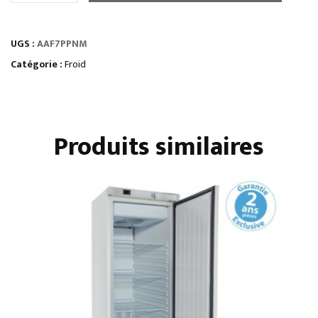
ARMOIRES
RÉFRIGÉRÉES
UGS :
AAF7PPNM
série
star
Catégorie :
Froid
•
demi-
portes
Produits similaires
•
évaporateur
traité
•
positives