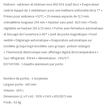
Finitions : extérieur et intérieur inox AISI 304 (sauf dos) • Evaporateur
central équipé de 2 ventilateurs pour une meilleure uniformité de la T° •
Prévus pour ambiance +32°C • 23 niveaux espacés de 12.5 mm,
crémallières longueur 334 mm • Hauteur sans pied : 820 mm • Pieds
réglables en hauteur (30 à 55 mm) • Portes avec fermeture automatique
et blocage de l’ouverture à 90° • Joint de porte magnétique • Froid
ventilé • Dégivrage automatique • Evaporation automatique sur
modèles groupe logé (modèles sans groupe : prévoir vidange)
• Thermostat électronique avec affichage digital de la température •
Gaz réfrigérant : R134A • Alimentation : 230/1/T
DOTATION : 1 clayette aluminium par porte
Nombre de portes : 2 moyennes
Largeur porte : 461 mm
Volume : 260 L
Dimensions (L x P x H) : 1010 x 540 x 850/875 mm
Poids : 62 kg