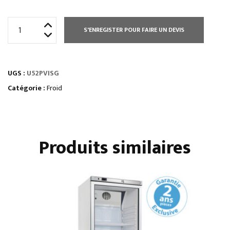
quantité
S'ENREGISTER POUR FAIRE UN DEVIS
de
ARRIÈRE
BAR
UGS :
U52PVISG
INOX
2
Catégorie :
Froid
PORTES
VITRÉES
PETITES
Produits similaires