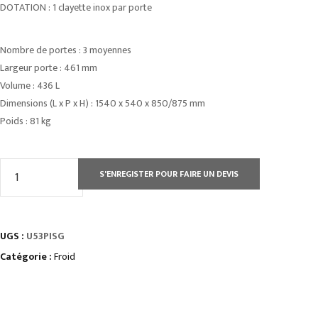
DOTATION : 1 clayette inox par porte
Nombre de portes : 3 moyennes
Largeur porte : 461 mm
Volume : 436 L
Dimensions (L x P x H) : 1540 x 540 x 850/875 mm
Poids : 81 kg
quantité
S'ENREGISTER POUR FAIRE UN DEVIS
de
ARRIÈRE
BAR
UGS :
U53PISG
INOX
3
Catégorie :
Froid
PORTES
PLEINES
PETITES