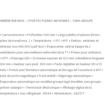
ARRIÈRE BAR INOX – 3 PORTES PLEINES MOYENNES – SANS GROUPE
• Carrosserie Inox • Profondeur 540 mm • Large palette d’options (tiroirs,
plans de travail inox…) • Température : +2°C +8°C • Finition : extérieur et
intérieur inox AISI 304 (sauf dos) • Évaporateur central équipé de 2
ventilateurs pour une meilleure uniformité de la T° • Prévus pour ambiance
+32°C • Éclairage LED • 23 niveaux espacés de 12,5 mm, crémallières longueur
334 mm • Hauteur sans pied : 820 mm • Pieds réglables en hauteur (30 à 55
mm) • Portes avec fermeture automatique et blocage de l’ouverture à 90° •
Joint de porte magnétique • Froid ventilé • Dégivrage automatique •
Évaporation automatique sur modèles groupe logé (modèles sans groupe :
prévoir vidange) • Thermostat électronique • Affichage digital de la
température • Gaz réfrigérant : R134A • Alimentation : 230/1/T