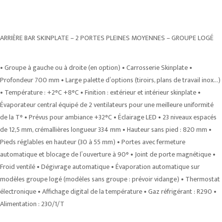
ARRIÈRE BAR SKINPLATE – 2 PORTES PLEINES MOYENNES – GROUPE LOGÉ
• Groupe à gauche ou à droite (en option) • Carrosserie Skinplate •
Profondeur 700 mm • Large palette d’options (tiroirs, plans de travail inox…)
• Température : +2°C +8°C • Finition : extérieur et intérieur skinplate •
Évaporateur central équipé de 2 ventilateurs pour une meilleure uniformité
de la T° • Prévus pour ambiance +32°C • Éclairage LED • 23 niveaux espacés
de 12,5 mm, crémallières longueur 334 mm • Hauteur sans pied : 820 mm •
Pieds réglables en hauteur (30 à 55 mm) • Portes avec fermeture
automatique et blocage de l’ouverture à 90° • Joint de porte magnétique •
Froid ventilé • Dégivrage automatique • Évaporation automatique sur
modèles groupe logé (modèles sans groupe : prévoir vidange) • Thermostat
électronique • Affichage digital de la température • Gaz réfrigérant : R290 •
Alimentation : 230/1/T