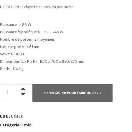
DOTATION : 1 clayette aluminium par porte
Puissance : 486 W
Puissance frigorifique à -15°C : 245 W
Nombre de portes : 2 moyennes
Largeur porte : 461 mm
Volume : 380 L
Dimensions (L x P x H) : 1350 x 700 x 850/875 mm
Poids : 114 kg
quantité
S'ENREGISTER POUR FAIRE UN DEVIS
de
ARRIÈRE
BAR
UGS :
U54LS
SKINPLATE
4
Catégorie :
Froid