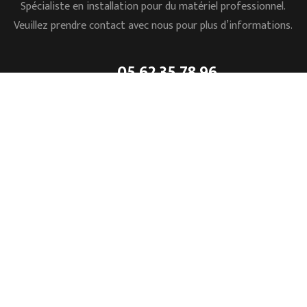
Spécialiste en installation pour du matériel professionnel.
Veuillez prendre contact avec nous pour plus d’informations.
05.62.35.78.96
L’ESSENTIEL
Accueil
Mentions légales
L’entreprise