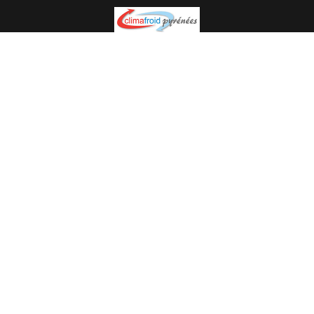
Spécialiste en installation pour du matériel professionnel.
Veuillez prendre contact avec nous pour plus
d’informations.
05.62.35.78.96
© Climat Froid Pyrénées -
Agence de communication Pyréweb
-
Référencement