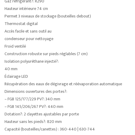
Gaz réfrigérant?: R290
Hauteur intérieure 74 cm
Permet 3 niveaux de stockage (bouteilles debout)
Thermostat digital
Accès facile et sans outil au
condenseur pour nettoyage
Froid ventilé
Construction robuste sur pieds réglables (7 cm)
Isolation polyuréthane injecté?:
40 mm
Éclairage LED
Récupération des eaux de dégivrage et réévaporation automatique
Dimensions ouvertures des portes?:
– FGB 125/177/229 PV?: 340 mm
– FGB 145/206/267 PV?: 440 mm
Dotation?: 2 clayettes ajustables par porte
Hauteur sans les pieds?: 820 mm
Capacité (bouteilles/canettes) : 360-440 | 630-744