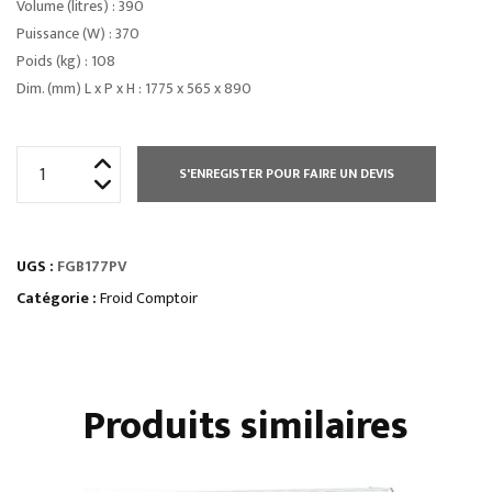
Volume (litres) : 390
Puissance (W) : 370
Poids (kg) : 108
Dim. (mm) L x P x H : 1775 x 565 x 890
quantité
S'ENREGISTER POUR FAIRE UN DEVIS
de
ARRIÈRE-
BARS2
UGS :
FGB177PV
-
3
Catégorie :
Froid Comptoir
-
4
portes
Produits similaires
vitrées
•
groupe
logé