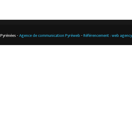
 Pyrénées -
Agence de communication Pyréweb
-
Référencement : web agenc