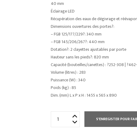
40 mm
Éclairage LED
Récupération des eaux de dégivrage et réévapo
Dimensions ouvertures des portes?:
– FGB 125/177/229?: 340 mm
– FGB 145/206/267?: 440 mm
Dotation?: 2 clayettes ajustables par porte
Hauteur sans les pieds?: 820 mm
Capacité (bouteilles/canettes) : ?252-308 | ?462
Volume (litres) : 283
Puissance (W) : 340
Poids (kg) : 85
Dim. (mm) L x P x H : 1455 x 565 x 890
quantité
S'ENREGISTER POUR FAI
de
ARRIÈRE-