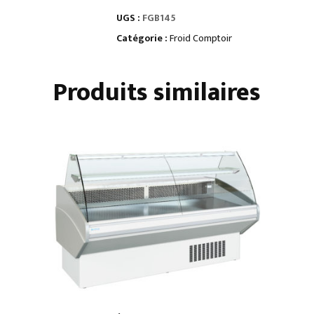
BARS2
UGS :
FGB145
portes
pleines
Catégorie :
Froid Comptoir
•
groupe
Produits similaires
logé