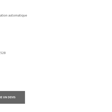
ration automatique
-528
RE UN DEVIS