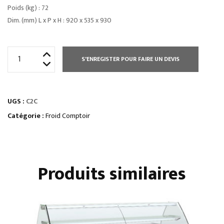
Poids (kg) : 72
Dim. (mm) L x P x H : 920 x 535 x 930
quantité
S'ENREGISTER POUR FAIRE UN DEVIS
de
ARRIÈRE-
BARSportes
UGS :
C2C
vitrées
coulissantes
Catégorie :
Froid Comptoir
Produits similaires