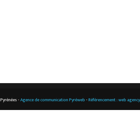
L’entreprise
Nos actualités
Notre boutique
Contact
Climatisation
professionnelle
CGV
Cuisine
professionnelle
 Pyrénées -
Agence de communication Pyréweb
-
Référencement : web agenc