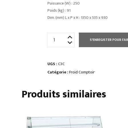
Puissance (W) : 250
Poids (kg) : 91
Dim. (mm) L x P x H : 1350 x 535 x 930
quantité
S'ENREGISTER POUR FAI
de
ARRIÈRE-
BARSportes
UGS :
C3C
vitrées
coulissantes
Catégorie :
Froid Comptoir
Produits similaires