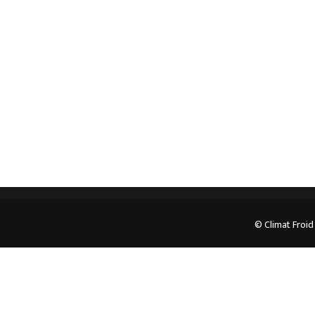
professionnel. Veuillez prendre contact avec nous
pour plus d’informations.
05.62.35.78.96
© Climat Froid