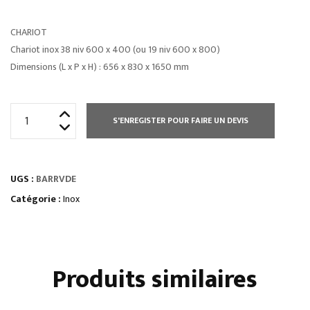
CHARIOT
Chariot inox 38 niv 600 x 400 (ou 19 niv 600 x 800)
Dimensions (L x P x H) : 656 x 830 x 1650 mm
quantité
S'ENREGISTER POUR FAIRE UN DEVIS
de
BARRE
ACIER
UGS :
BARRVDE
POUR
ACCROCHAGE
Catégorie :
Inox
VIANDE
Produits similaires