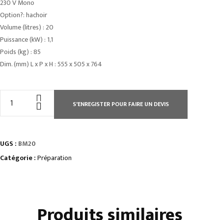
230 V Mono
Option?: hachoir
Volume (litres) : 20
Puissance (kW) : 1,1
Poids (kg) : 85
Dim. (mm) L x P x H : 555 x 505 x 764
quantité
S'ENREGISTER POUR FAIRE UN DEVIS
de
BATTEURS-
MÉLANGEURS
UGS :
BM20
•
3
Catégorie :
Préparation
vitesses
Produits similaires