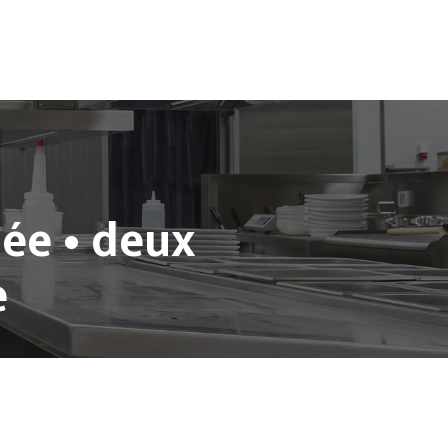
nnel
Notre Boutique
Contact
ée • deux
e