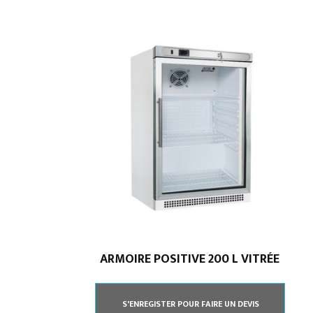
ARMOIRE POSITIVE 200 L VITRÉE
Spécialiste en installation pour du matériel
professionnel. Veuillez prendre contact avec nous
S'ENREGISTER POUR FAIRE UN DEVIS