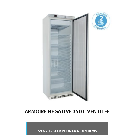
zones
de
température
L’ESSENTIEL
ARMOIRE NÉGATIVE 350 L VENTILEE
Accueil
Mentions légales
L’entreprise
Nos actualités
S'ENREGISTER POUR FAIRE UN DEVIS