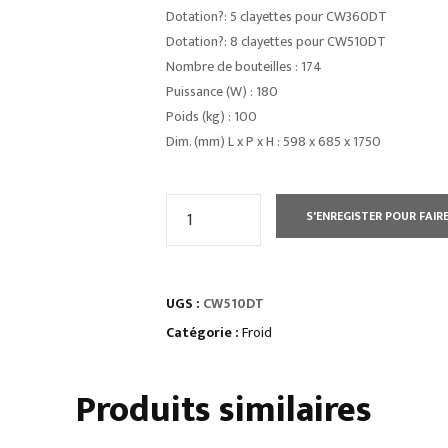
Dotation?: 5 clayettes pour CW360DT
Dotation?: 8 clayettes pour CW510DT
Nombre de bouteilles : 174
Puissance (W) : 180
Poids (kg) : 100
Dim. (mm) L x P x H : 598 x 685 x 1750
quantité
S'ENREGISTER POUR FAIRE
de
CAVES
À
UGS :
CW510DT
VINS
porte
Catégorie :
Froid
vitrée
fumée
Produits similaires
•
deux