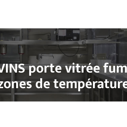
Climatisation
Froid et Cuisine Pro
Matériels de cuisine professio
VINS porte vitrée fum
zones de températur