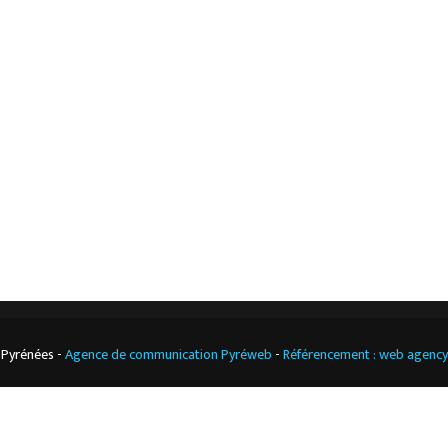
Accueil
Mentions légales
L’entreprise
Nos actualités
Notre boutique
Contact
Climatisation
professionnelle
CGV
Cuisine
professionnelle
 Pyrénées -
Agence de communication Pyréweb
-
Référencement : web agenc