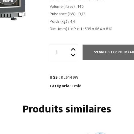
Volume (litres) : 145
Puissance (kW) : 0,12
Poids (kg) : 44
Dim. (mm) L x P x H : 595 x 664 x 810
quantité
S'ENREGISTER POUR FAI
de
CAVES
À
UGS :
KLS149W
VINS
Catégorie :
Froid
Produits similaires