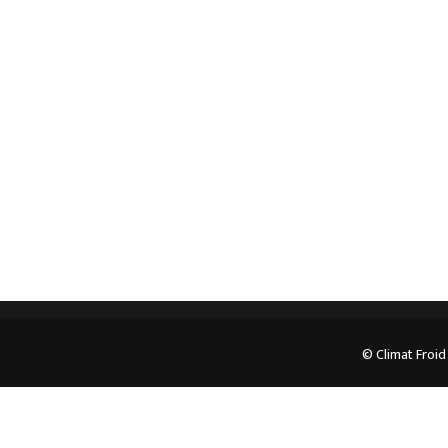
Spécialiste en installation pour du matériel
professionnel. Veuillez prendre contact avec nous
pour plus d’informations.
05.62.35.78.96
© Climat Froid