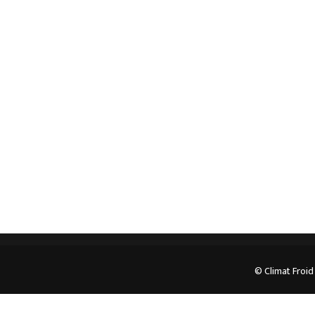
Spécialiste en installation pour du matériel
professionnel. Veuillez prendre contact avec nous
pour plus d’informations.
05.62.35.78.96
© Climat Froid