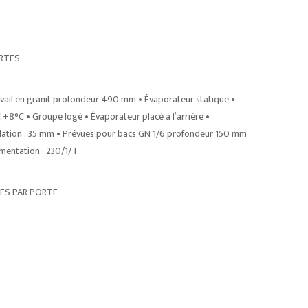
ORTES
travail en granit profondeur 490 mm • Évaporateur statique •
+8°C • Groupe logé • Évaporateur placé à l’arrière •
solation : 35 mm • Prévues pour bacs GN 1/6 profondeur 150 mm
imentation : 230/1/T
ÈRES PAR PORTE