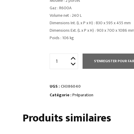
Modèle : 2 portes
Gaz : R600A
Volume net : 240 L
Dimensions Int. (L x P x H) : 830 x 595 x 455 mm
Dimensions Ext. (L x P x H) : 903 x 700 x 1086 m
Poids : 106 kg
quantité
S'ENREGISTER POUR FAI
de
CHARIOT
INOX
UGS :
CH386040
Catégorie :
Préparation
Produits similaires