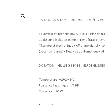
TABLE À PIZZA INOX – PROF 700 – GN 1/1 – 2 P
• Extérieur et intérieur inox AISI 304 • Plan de 
Épaisseur d’isolation 35 mm • Température +2°C 
Thermostat électronique • Affichage digital • I
(bacs non fournis) • Dégivrage automatique • Al
DOTATION : 1 GRILLE GN 1/1 ET 1 JEU DE GLISSI
Température : +2°C/+8°C
Puissance frigorifique : 1/4 HP
Puissance : 170 W