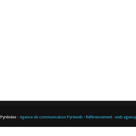
Accueil
Mentions légales
L’entreprise
Nos actualités
Notre boutique
Contact
Climatisation
professionnelle
CGV
Cuisine
professionnelle
 Pyrénées -
Agence de communication Pyréweb
-
Référencement : web agenc