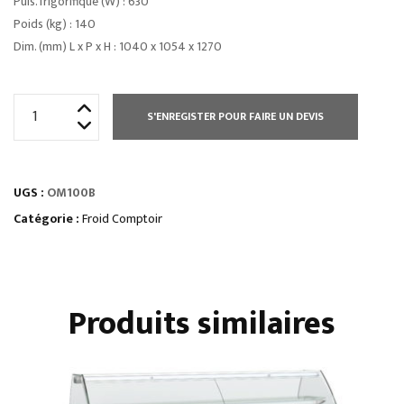
Puis. frigorifique (W) : 630
Poids (kg) : 140
Dim. (mm) L x P x H : 1040 x 1054 x 1270
quantité
S'ENREGISTER POUR FAIRE UN DEVIS
de
COMPTOIRS
D’EXPOSITIONvitrage
UGS :
OM100B
bombé
froid
Catégorie :
Froid Comptoir
statique
Produits similaires