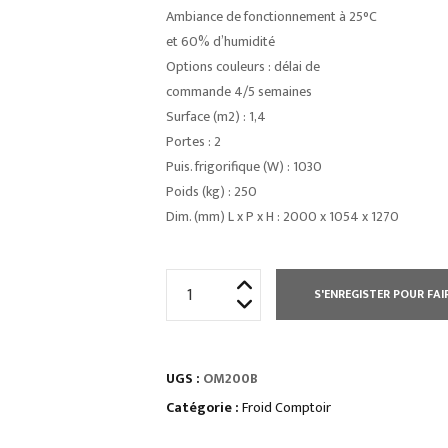
Ambiance de fonctionnement à 25°C
et 60% d’humidité
Options couleurs : délai de
commande 4/5 semaines
Surface (m2) : 1,4
Portes : 2
Puis. frigorifique (W) : 1030
Poids (kg) : 250
Dim. (mm) L x P x H : 2000 x 1054 x 1270
quantité
S'ENREGISTER POUR FAI
de
COMPTOIRS
D’EXPOSITIONvitrage
UGS :
OM200B
bombé
froid
Catégorie :
Froid Comptoir
statique