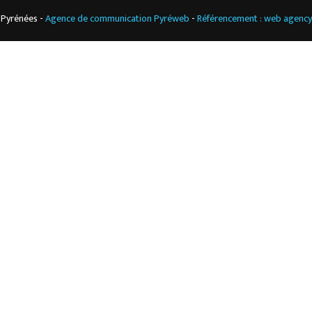
 Pyrénées -
Agence de communication Pyréweb
-
Référencement : web agenc