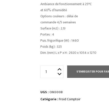
Ambiance de fonctionnement à 25°C
et 60% d’humidité
Options couleurs : délai de
commande 4/5 semaines
Surface (m2) : 2,13
Portes : 4
Puis. frigorifique (W) : 1460
Poids (kg) : 325
Dim. (mm) L x P x H : 2920 x 1054 x 1270
quantité
S'ENREGISTER POUR FAI
de
COMPTOIRS
D’EXPOSITIONvitrage
UGS :
OM300B
bombé
froid
Catégorie :
Froid Comptoir
statique