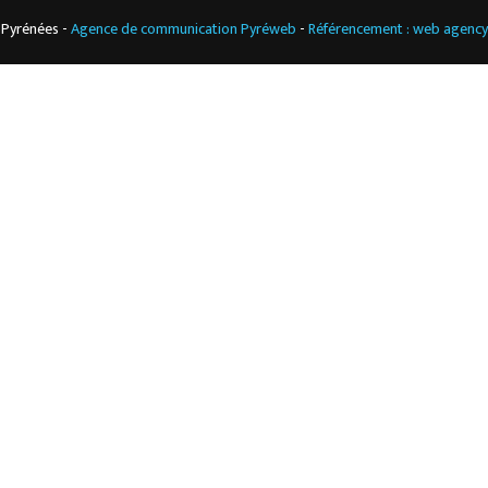
 Pyrénées -
Agence de communication Pyréweb
-
Référencement : web agenc