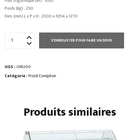
Puis. frigorifique (W) : 1030
Poids (kg) : 250
Dim. (mm) L x P x H : 2000 x 1054 x 1270
quantité
S'ENREGISTER POUR FAIRE UN DEVIS
de
COMPTOIRS
D’EXPOSITIONvitrage
UGS :
OM200
droit
froid
Catégorie :
Froid Comptoir
statique
Produits similaires