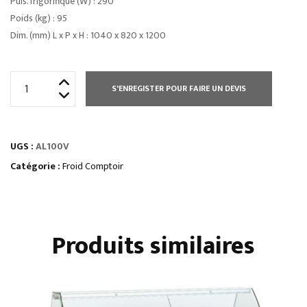
Puis. frigorifique (W) : 290
Poids (kg) : 95
Dim. (mm) L x P x H : 1040 x 820 x 1200
quantité
S'ENREGISTER POUR FAIRE UN DEVIS
de
COMPTOIRS
D’EXPOSITIONvitrage
UGS :
AL100V
droit
froid
Catégorie :
Froid Comptoir
ventilé
Produits similaires