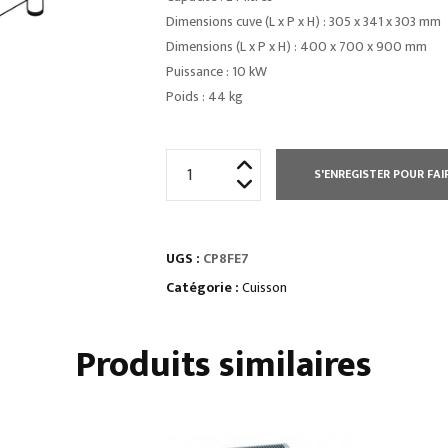
Dimensions cuve (L x P x H) : 305 x 341 x 303 mm
Dimensions (L x P x H) : 400 x 700 x 900 mm
Puissance : 10 kW
Poids : 44 kg
quantité
S'ENREGISTER POUR FAI
de
CUISEUR
À
UGS :
CP8FE7
PÂTES
ÉLECTRIQUE
Catégorie :
Cuisson
2X
24
Produits similaires
L
-
COMMANDES
MÉCANIQUES