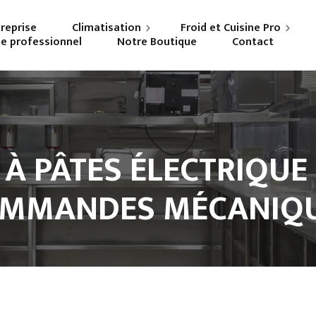
treprise
Climatisation
Froid et Cuisine Pro
ne professionnel
Notre Boutique
Contact
Particuliers
Frigoriste professionnel
Professionnels
Cuisiniste
À PÂTES ÉLECTRIQUE 
MMANDES MÉCANIQ