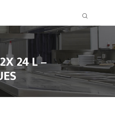
2X 24 L –
UES