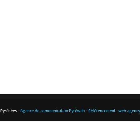
Accueil
Mentions légales
L’entreprise
Nos actualités
Notre boutique
Contact
Climatisation
professionnelle
CGV
Cuisine
professionnelle
 Pyrénées -
Agence de communication Pyréweb
-
Référencement : web agenc