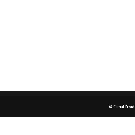
Spécialiste en installation pour du matériel
professionnel. Veuillez prendre contact avec nous
pour plus d’informations.
05.62.35.78.96
© Climat Froid