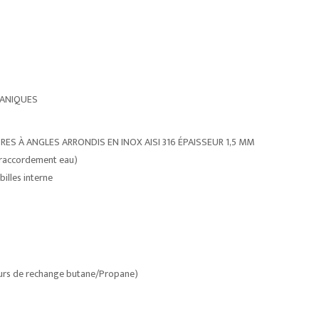
CANIQUES
ES À ANGLES ARRONDIS EN INOX AISI 316 ÉPAISSEUR 1,5 MM
 (raccordement eau)
billes interne
teurs de rechange butane/Propane)