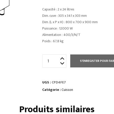
Capacité : 2 x 24 litres
Dim. cuve : 305 x 341 x 303 mm
Dim. (L x P x H) : 800 x 700 x 900 mm
Puissance : 12000 W
Alimentation : 400/3/N/T
Poids : 67,8 kg
quantité
S'ENREGISTER POUR FAI
de
CUISEUR
A
UGS :
CPD4FE7
PATES
ELECTRIQUE
Catégorie :
Cuisson
COMMANDES
ELECTRONIQUES
Produits similaires
24