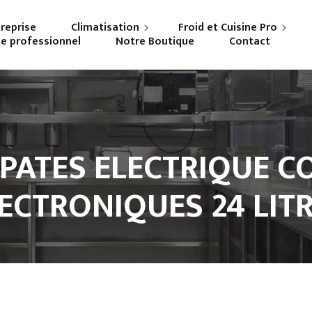
treprise
Climatisation
Froid et Cuisine Pro
ne professionnel
Notre Boutique
Contact
Particuliers
Frigoriste professionnel
Professionnels
Cuisiniste
 PATES ELECTRIQUE
ECTRONIQUES 24 LIT