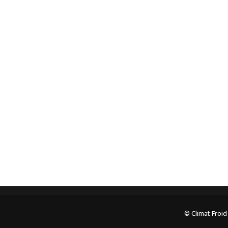
Spécialiste en installation pour du matériel
professionnel. Veuillez prendre contact avec nous
pour plus d’informations.
05.62.35.78.96
© Climat Froid