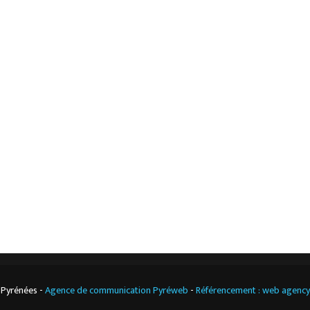
L’ESSENTIEL
Accueil
Mentions légales
L’entreprise
Nos actualités
Notre boutique
Contact
Climatisation
professionnelle
CGV
Cuisine
professionnelle
 Pyrénées -
Agence de communication Pyréweb
-
Référencement : web agenc