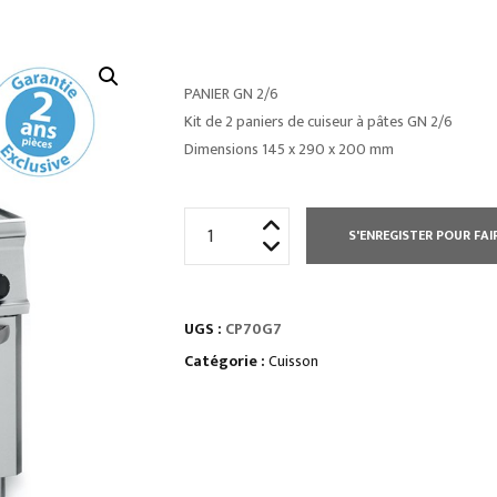
PANIER GN 2/6
Kit de 2 paniers de cuiseur à pâtes GN 2/6
Dimensions 145 x 290 x 200 mm
quantité
S'ENREGISTER POUR FAI
de
CUISEUR
À
UGS :
CP70G7
PÂTES
-
Catégorie :
Cuisson
GAZ
-
2
X