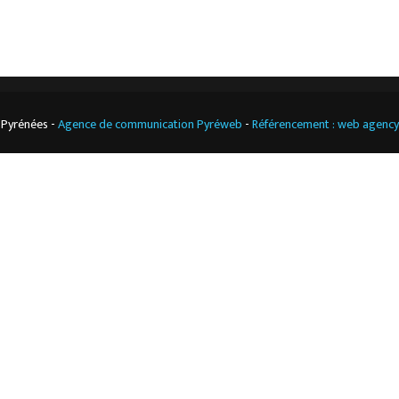
 Pyrénées -
Agence de communication Pyréweb
-
Référencement : web agenc