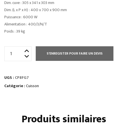
Dim. cuve : 305 x 341 x 303 mm
Dim. (L x P x H) : 400 x 700 x 900 mm
Puissance : 6000 W
Alimentation : 400/3/N/T
Poids : 39 kg
quantité
S'ENREGISTER POUR FAIRE UN DEVIS
de
CUISEUR
À
UGS :
CP8FG7
PÂTES
GAZ
Catégorie :
Cuisson
2X
24
L
Produits similaires
-
COMMANDES