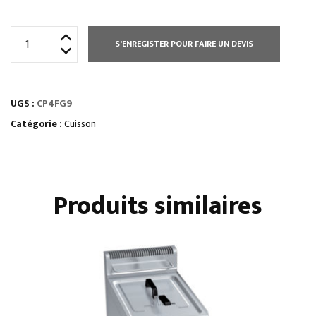
quantité
S'ENREGISTER POUR FAIRE UN DEVIS
de
CUISEUR
À
UGS :
CP4FG9
PÂTES
GAZ
Catégorie :
Cuisson
40
L
-
Produits similaires
COMMANDES
MÉCANIQUES