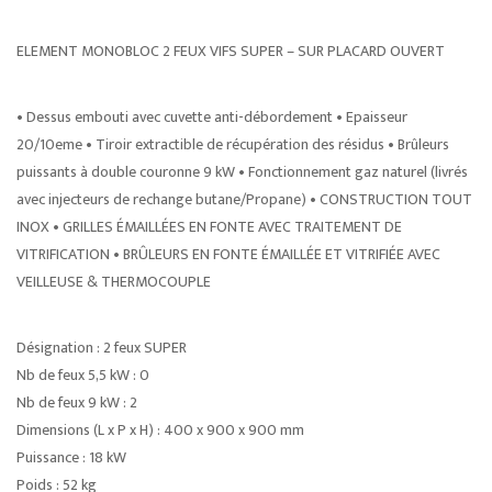
ELEMENT MONOBLOC 2 FEUX VIFS SUPER – SUR PLACARD OUVERT
• Dessus embouti avec cuvette anti-débordement • Epaisseur
20/10eme • Tiroir extractible de récupération des résidus • Brûleurs
puissants à double couronne 9 kW • Fonctionnement gaz naturel (livrés
avec injecteurs de rechange butane/Propane) • CONSTRUCTION TOUT
INOX • GRILLES ÉMAILLÉES EN FONTE AVEC TRAITEMENT DE
VITRIFICATION • BRÛLEURS EN FONTE ÉMAILLÉE ET VITRIFIÉE AVEC
VEILLEUSE & THERMOCOUPLE
Désignation : 2 feux SUPER
Nb de feux 5,5 kW : 0
Nb de feux 9 kW : 2
Dimensions (L x P x H) : 400 x 900 x 900 mm
Puissance : 18 kW
Poids : 52 kg