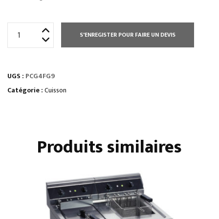
quantité
S'ENREGISTER POUR FAIRE UN DEVIS
de
ELEMENT
MONOBLOC
UGS :
PCG4FG9
2
FEUX
Catégorie :
Cuisson
VIFS
Produits similaires