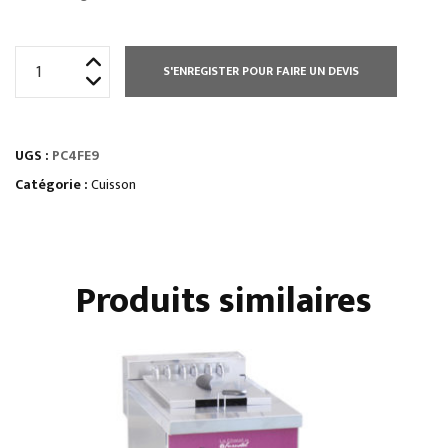
quantité
S'ENREGISTER POUR FAIRE UN DEVIS
de
ÉLEMENT
MONOBLOC
UGS :
PC4FE9
2
PLAQUES
Catégorie :
Cuisson
CARRÉES
Produits similaires