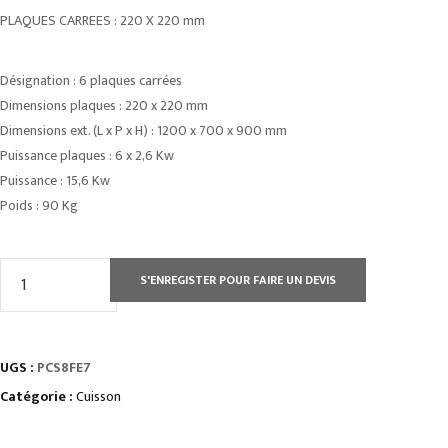
PLAQUES CARREES : 220 X 220 mm
Désignation : 6 plaques carrées
Dimensions plaques : 220 x 220 mm
Dimensions ext. (L x P x H) : 1200 x 700 x 900 mm
Puissance plaques : 6 x 2,6 Kw
Puissance : 15,6 Kw
Poids : 90 Kg
quantité
S'ENREGISTER POUR FAIRE UN DEVIS
de
ÉLEMENT
MONOBLOC
UGS :
PCS8FE7
4
PLAQUES
Catégorie :
Cuisson
CARRÉES