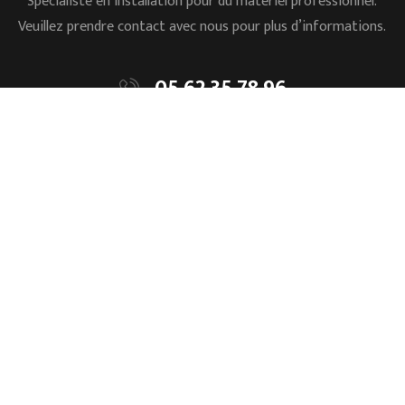
Spécialiste en installation pour du matériel professionnel.
Veuillez prendre contact avec nous pour plus d’informations.
05.62.35.78.96
L’ESSENTIEL
Accueil
Mentions légales
L’entreprise